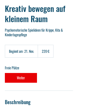
Kreativ bewegen auf
kleinem Raum
Psychomotorische Spielideen für Krippe, Kita &
220
Euro
Beginnt am: 21. Nov.
B
220 €
e
g
i
Freie Plätze
n
n
Weiter
t
a
m
:
2
Beschreibung
1
.