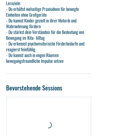
N
Lernziele:
o
- Du erhältst vielseitige Praxisideen für bewegte
v
Einheiten ohne Großgeräte
.
- Du kannst Kinder gezielt in ihrer Motorik und
Wahrnehmung fördern
- Du stärkst dein Verständnis für die Bedeutung von
Bewegung im Kita- Alltag
- Du erkennst psychomotorische Förderbedarfe und
reagierst feinfühlig
- Du kannst auch in engen Räumen
Bevorstehende Sessions