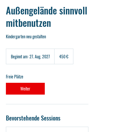
Außengelände sinnvoll
mitbenutzen
Kindergarten neu gestalten
450
Euro
Beginnt am: 27. Aug. 2027
B
450 €
e
g
i
Freie Plätze
n
n
Weiter
t
a
m
:
2
Bevorstehende Sessions
7
.
A