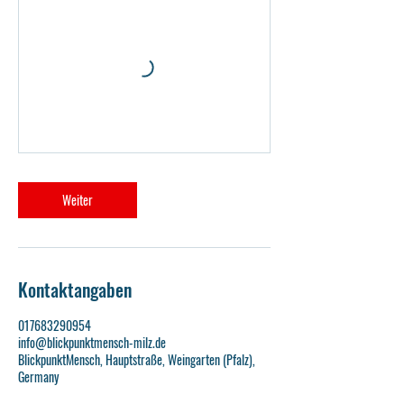
u
g
.
2
0
2
7
Weiter
Kontaktangaben
017683290954
info@blickpunktmensch-milz.de
BlickpunktMensch, Hauptstraße, Weingarten (Pfalz),
Germany