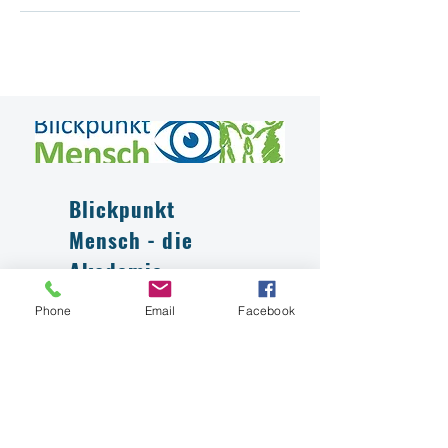
Blickpunkt
Mensch - die
Akademie
Zu den Angeboten
Phone
Email
Facebook
Blickpunkt Mensch