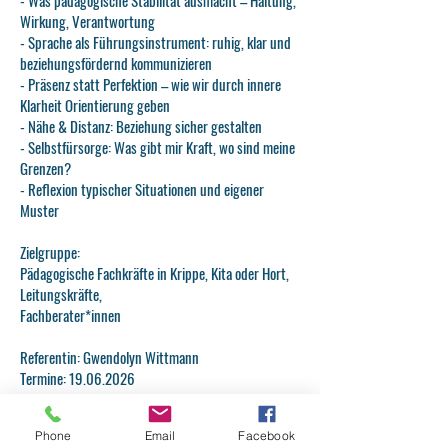
- Was pädagogische Stabilität ausmacht – Haltung,
Wirkung, Verantwortung
- Sprache als Führungsinstrument: ruhig, klar und
beziehungsfördernd kommunizieren
- Präsenz statt Perfektion – wie wir durch innere
Klarheit Orientierung geben
- Nähe & Distanz: Beziehung sicher gestalten
- Selbstfürsorge: Was gibt mir Kraft, wo sind meine
Grenzen?
- Reflexion typischer Situationen und eigener
Muster
Zielgruppe:
Pädagogische Fachkräfte in Krippe, Kita oder Hort,
Leitungskräfte,
Fachberater*innen
Referentin: Gwendolyn Wittmann
Termine:
19.06.2026
Kosten: 180,00
Ort: Hauptstraße 60; 67366 Weingarten
Phone
Email
Facebook